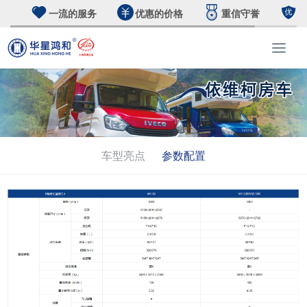
一流的服务
优惠的价格
重信守誉
T
o
g
g
l
e
n
a
车型亮点
参数配置
v
i
g
a
t
i
o
n